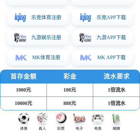
平台技术与服务能力
平台构建了一套高可用的全终端直播服务架构，集成智能风
控、秒级加载、多节点加速等核心技术，确保不同区域用户
都能流畅体验体育赛事。 同时，爱游戏平台提供全天候客
服支持与数据同步，致力于打造值得信赖的观赛首选平台。